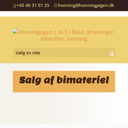
+45 40 31 01 25
honning@honningpigen.dk
Vælg en side
Salg af bimateriel